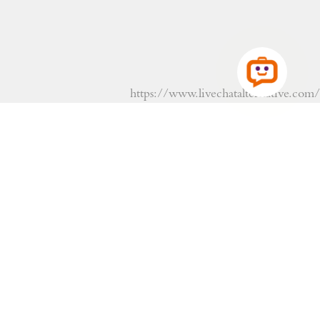
https://www.livechatalternative.com/
БРОНИРОВАНИЕ
+359 554 22280.
+359 878 733 399
Viber
WhatsApp
info@alba-hotel.com
Рецепция: +359 879 089 766