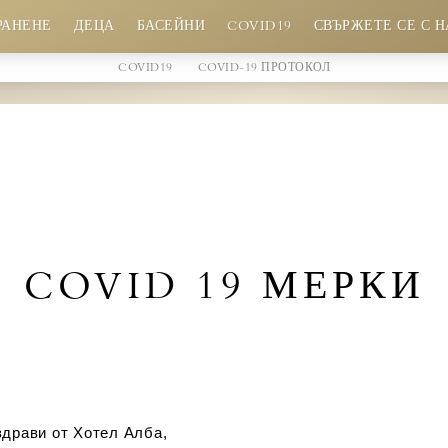
РАНЕНЕ
ДЕЦА
БАСЕЙНИ
COVID19
СВЪРЖЕТЕ СЕ С Н
COVID19
COVID-19 ПРОТОКОЛ
Безплатно настаняване на деца до 2,99 г.
Специални намаления за настаняване на деца
от 3 - 12,99 г.
Детски басейн с пързалки
COVID 19 МЕРКИ
драви от Хотел Алба,