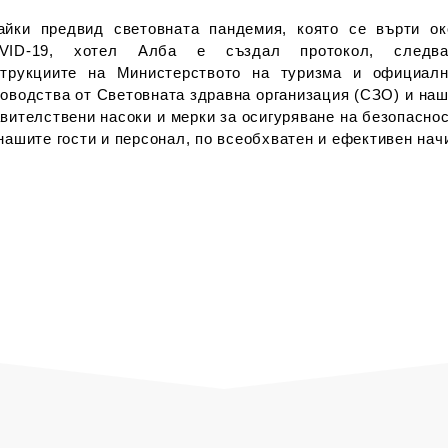
айки предвид световната пандемия, която се върти ок
VID-19, хотел Алба е създал протокол, следва
струкциите на Министерството на туризма и официалн
оводства от Световната здравна организация (СЗО) и на
вителствени насоки и мерки за осигуряване на безопасно
нашите гости и персонал, по всеобхватен и ефективен нач