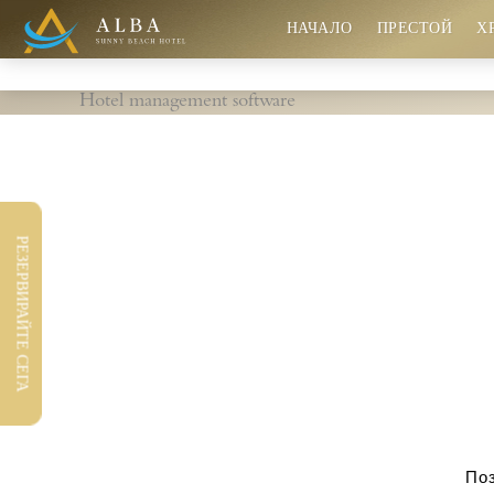
НАЧАЛО
ПРЕСТОЙ
Х
Hotel management software
Гарантирано най-добри цени
РЕЗЕРВИРАЙТЕ СЕГА
Игри в детски център "Алба"
Нова детска площадка
Поз