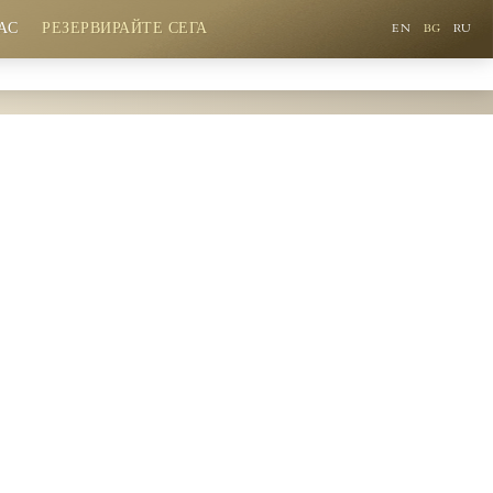
АС
РЕЗЕРВИРАЙТЕ СЕГА
EN
BG
RU
Ставате част от нашата лоялна програма
с допълнителни отстъпки
All-inclusive програма със сертификат за качество
Богата анимационна програма