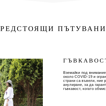
РЕДСТОЯЩИ ПЪТУВАН
ГЪВКАВОС
Вземайки под внимание
около COVID-19 и огран
страни са въвели, ние 
анулиране, за да гаран
гъвкавост, когато обми