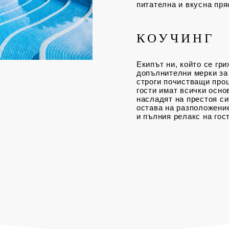
питателна и вкусна пря
КОУЧИНГ
Екипът ни, който се гр
допълнителни мерки за
строги почистващи проц
гости имат всички осно
насладят на престоя с
остава на разположение
и пълния релакс на гост