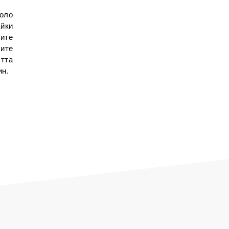
оло
йки
ите
шите
стта
ин.