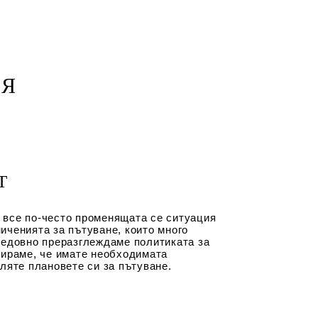
ИЯ
Т
 все по-често променящата се ситуация
иченията за пътуване, които много
редовно преразглеждаме политиката за
тираме, че имате необходимата
сляте плановете си за пътуване.