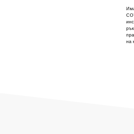
Им
CO
ин
рък
пра
на 