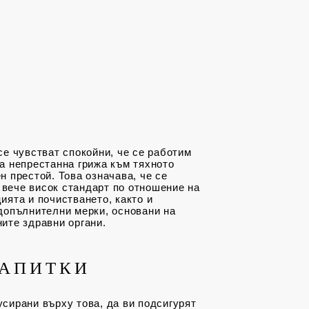
се чувстват спокойни, че се работим
а непрестанна грижа към тяхното
н престой. Това означава, че се
вече висок стандарт по отношение на
ията и почистването, както и
допълнителни мерки, основани на
ите здравни органи.
НАПИТКИ
сирани върху това, да ви подсигурят