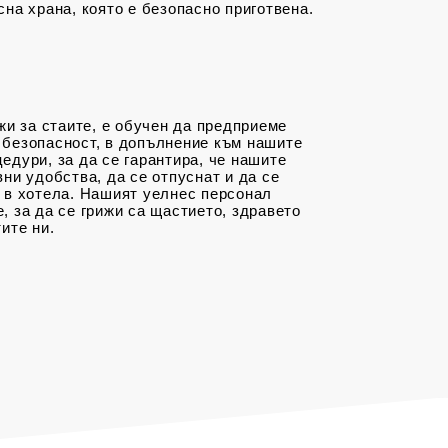
сна храна, която е безопасно приготвена.
ижи за стаите, е обучен да предприеме
 безопасност, в допълнение към нашите
едури, за да се гарантира, че нашите
вни удобства, да се отпуснат и да се
и в хотела. Нашият уелнес персонал
, за да се грижи са щастието, здравето
ите ни.