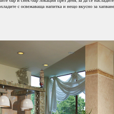
ите бар и снек-бар локации през деня, за да се насладите
охладите с освежаваща напитка и нещо вкусно за хапване