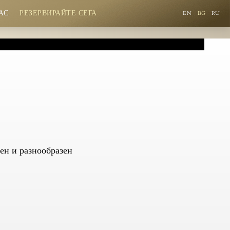
АС
РЕЗЕРВИРАЙТЕ СЕГА
EN
BG
RU
.
Ставате част от нашата лоялна програма
с допълнителни отстъпки
All-inclusive програма със сертификат за качество
Богата анимационна програма
ен и разнообразен