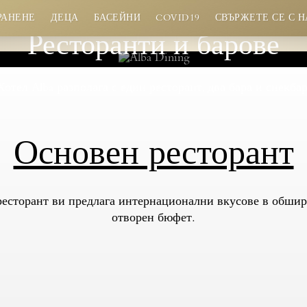
РАНЕНЕ
ДЕЦА
БАСЕЙНИ
COVID19
СВЪРЖЕТЕ СЕ С Н
Ресторанти и барове
Хотел Alba разполага с един ресторант, два бара и снекбар
Безплатно настаняване на деца до 2,99 г.
Специални намаления за настаняване на деца
от 3 - 12,99 г.
Основен ресторант
Детски басейн с пързалки
есторант ви предлага интернационални вкусове в обшир
отворен бюфет.