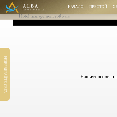
НАЧАЛО
ПРЕСТОЙ
Х
Hotel management software
Гарантирано най-добри цени
Игри в детски център "Алба"
РЕЗЕРВИРАЙТЕ СЕГА
Нова детска площадка
Нашият основен р